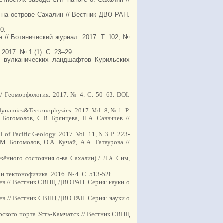
» на острове Сахалин // Вестник ДВО РАН.
0.
н // Ботанический журнал. 2017. Т. 102, №
2017. № 1 (1). С. 23–29.
ям вулканических ландшафтов Курильских
/ Геоморфология. 2017. № 4. С. 50–63. DOI:
odynamics&Tectonophysics. 2017. Vol. 8, № 1. P.
Богомолов, С.В. Брянцева, П.А. Саввичев //
 of Pacific Geology. 2017. Vol. 11, N 3. P. 223-
 Богомолов, О.А. Кучай, А.А. Татаурова //
нного состояния о-ва Сахалин) / Л.А. Сим,
 тектонофизика. 2016. № 4. С. 513-528.
тев // Вестник СВНЦ ДВО РАН. Серия: науки о
ев // Вестник СВНЦ ДВО РАН. Серия: науки о
рского порта Усть-Камчатск // Вестник СВНЦ