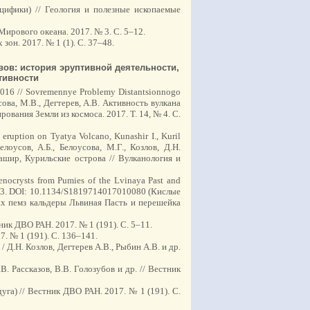
цифики) // Геология и полезные ископаемые
ирового океана. 2017. № 3. С. 5–12.
он. 2017. № 1 (1). С. 37–48.
вов: история эруптивной деятельности,
тивности
13-2016 // Sovremennye Problemy Distantsionnogo
сова, М.В., Дегтерев, А.В. Активность вулкана
вания Земли из космоса. 2017. Т. 14, № 4. С.
 eruption on Tyatya Volcano, Kunashir I., Kuril
лоусов, А.Б., Белоусова, М.Г., Козлов, Д.Н.
ашир, Курильские острова // Вулканология и
henocrysts from Pumies of the Lvinaya Past and
. 46-63. DOI: 10.1134/S1819714017010080 (Кислые
х пемз кальдеры Львиная Пасть и перешейка
ник ДВО РАН. 2017. № 1 (191). С. 5–11.
. № 1 (191). С. 136–141.
 Д.Н. Козлов, Дегтерев А.В., Рыбин А.В. и др.
 Рассказов, В.В. Голозубов и др. // Вестник
га) // Вестник ДВО РАН. 2017. № 1 (191). С.