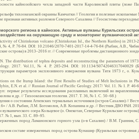
носности кайнозойского чехла западной части Каролинской плиты (ложе Па
рельефа тихоокеанской окраины Камчатки // Геология и полезные ископаемые М
кие признаки активных разломов Северного Сахалина // Геосистемы переходных з
оморского региона в кайнозое. Активные вулканы Курильских остро
 воздействие на окружающую среду и мониторинг вулканической ак
. Activity of Chirinkotan volcano (Chirinkotan Isl., the Northern Kuriles) in 20
4, № 4, P. 76-84. DOI: 10.21046/2070-7401-2017-14-4-76-84 (Рыбин, А.В., Чиби
кие острова) в 2013–2016 гг. // Современные проблемы дистанционного зондиро
N. The distribution of tephra deposits and reconstructing the parameters of 1973
mology. 2017. Vol.11, № 4. Р. 285-294. DOI: 10.1134/S0742046317040029 (Бе
рукция параметров эксплозивного извержения вулкана Тятя 1973 г., о. Кун
ions on the Iturup Island: the First Results of Studies of Melt Inclusions in P
 Rybin, E.N. et al. // Russian Journal of Pacific Geology. 2017/ Vol. 11. № 1. P
уп: первые результаты исследования расплавных включений во вкрапленника
лова и др. // Тихоокеанская геология. 2017. Т. 36, № 1. С. 50–68.)
едения о состоянии Агневских термальных источников (остров Сахалин) // Вест
 / А.В. Рыбин, Л.М. Богомолов, А.В. Копанина и др. // Вестник ДВО РАН. 2017
вулканического озера Кольцевое (о. Онекотан, Северные Курильские острова) /
7. № 1, вып. 33. С. 89–95.
рженных пород Ламанонского горного узла (о-в Сахалин) / В.М. Гранник, С.В.
еском составе изверженных пород острова Кунашир (Курильская островная ду