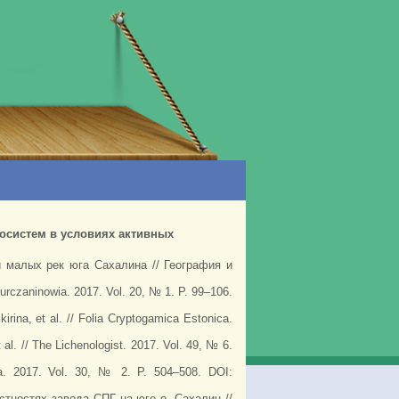
осистем в условиях активных
 малых рек юга Сахалина // География и
 Turczaninowia. 2017. Vol. 20, № 1. P. 99–106.
rina, et al. // Folia Cryptogamica Estonica.
 al. // The Lichenologist. 2017. Vol. 49, № 6.
ia. 2017. Vol. 30, № 2. P. 504–508. DOI:
стностях завода СПГ на юге о. Сахалин //