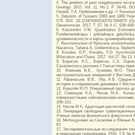
4. The problem of past megatsunami reconstr
Geology. 2017. Vol. 11, No 1. P. 34-45.
Ганзей, Т.А. Гребенникова и др. // Тихоокеа
5. Deposits of Tsunami 1983 and 1993 Years 
579. DOI: 10.1134/S0001437017040075 (О
Океанология. 2017. Т. 57, № 4.-С. 628–640
6. Kaistrenko V.M. Quantitative Estimat
Fundamentalnaya i prikladnaya gidrofiz
цунамиопасности и карты цунамирайониров
7. Reconstruction of Holocene environmental
Nazarova, Тatiana А. Grebennikova, Nadezhda
8. Kovalev, D.P., Kovalev, P.D. Synchroni
Bifurcation and Chaos. 2017. Vol.27. No.13
9. Борисов, А.С., Борисов, С.А. Оцен
Сахалинского разлома // Геосистемы перех
10. Ячменев В.Е., Хузеева М.О. Пов
инструментальных измерений // Вестник ДВ
11. Афанасьев, В.В., Уба, А.В. Средне
история и современная динамика // Вестни
12. Королёв Ю.П. Оперативный прогноз цун
13. Семенцов К.А., Носов М.А., Коле
поверхностными сейсмическими волнами, н
108–113.
14. Носов М.А. Адаптация расчетной сетки
15. Генерация свободных гравитационных
Ученые записки физического факультета М
16. Метеоцунами на Сахалине и Южных Кури
87.
17. Экспериментальные исследования течен
и прикладная гидрофизика. 2016. Т.9, № 4.