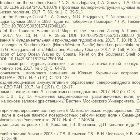
uctions on the southern Kurils / N.G. Razzhigaeva, L.A. Ganzey, T.A. Grebe
 DOI: 10.1134/S1819714017010079 (Проблема палеореконструкций цунами 
нская геология. 2017. Т. 36, № 1. С. 39-51.)
in the Primorye Coast / L.A. Ganzey, N.G. Razjigaeva, Y. Nishimura et al. 
садки цунами 1983 и 1993 годов на побережье Приморья / Л.А. Ганзей
. DOI: 10.7868/S0030157417040116)
es of the Tsunami Hazard and Maps of the Tsunami Zoning // Fundamen
ika. 2017. Vol. 10, № 3. P. 39-55. DOI: 10.7868/S2073667317030030 
ания // Фундаментальная и прикладная гидрофизика. 2017. Т. 10, № 3. C
 changes in Southern Kurils (North-Western Pacific) based on palaeolake se
 G. Razjigaeva et al. // Global and Planetary Change. 2017. V. 159, P. 25–3
zation of Long Ocean Waves by Coastal Relief on the Southeast Shelf of S
. DOI: 10.1142/ S0218127417501954
ка параметров гидроакустических сигналов высокочастотной геоакус
одных зон. 2017. № 3 (3) С. 64-70.
торяемость штормового волнения на Южных Курильских острова
О РАН. 2017. № 1 (191). С. 121-127.
-позднеголоценовые аккумулятивные образования северо-западного поб
к ДВО РАН. 2017. № 1 (191). С. 12–17.
ами в Тихом океане // Геосистемы переходных зон. 2017. №2 (2). С. 3 – 
сов С.В., Ву Ю. Численное моделирование гравитационных волн, в
а основе записей gps-станций // Вестник Московского Университета. Се
 при моделировании волн цунами // Математическое моделирование. 2017.
 волн в океане пакетом поверхностных сейсмических волн / Семенцов 
осковского Университета. 2017. № 4. С. 1740504.
льских островах / П.Д. Ковалев, Г.В. Шевченко, Д.П. Ковалев и др. //
ий в заливе Анива в 2003 г. / Г.В. Шевченко Г.В., В.Н. Частиков, К.В. 
 С. 35-46.