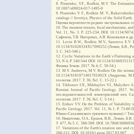
8. Pisarenko, V.F., Rodkin, M.V. The Estimati
10.1007/s00024-017-1495-0
9. Pisarenko V. F., Rodkin M. V., Rukavishniko
catalogs // Izvetiya, Physics of the Solid Ea
Оценка вероятности редких экстремальных соб
10. The moment tensors, focal mechanisms, and s
Vol. 11, No. 3. P. 225-234. DOI: 10.1134/S
Сафонов, Т.В. Нагорных, А.В. Коновалов и др. 
11. Levin B.W., Rodkin M.V., Sasorova E.V. E
10.1134/S1028334X17090252 (Левин, Б.В., Род
3. С. 343-346.)
12. Cyclic Variations in the Earth`s Flattening 
53, N 4, P. 540-544 DOI: 10.1134/S106935131
Физика Земли. 2017. № 4, С. 50-54.)
13. M.Y. Andreeva, M.V. Rodkin On the seismote
10.1134/S181971401701002X (Андреева, М.Ю
геология. 2017. Т. 36, №1. С. 15-22.)
14. Tikhonov I.N., Mikhaylov V.I., Malyshev A.
Russian Journal of Pacific Geology. 2017. 
последовательностей землетрясений юга Са
геология. 2017. Т. 36, №1. С. 5-14.)
15. Ershov V.V. On the Problem of Variabilit
Pacific Geology. 2017. Vol. 11, № 1. P. 73-
Южно-Сахалинского грязевого вулкана) // Тихоо
16. Никитенко, О.А., Ершов, В.В., Левин, Б.
Т. 477, № 5. С. 586-589. DOI: 10.7868/S0869
17. Variations of the Earth's rotation rate and
206-212. DOI: 10.1016/j.geog.2017.03.007