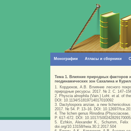
Монографии
Атласы и сборники
С
Тема 1. Влияние природных факторов и
геодинамических зон Сахалина и Курил
1. Кордюков, А.В. Влияние лесного пок
природные ресурсы. 2017. № 2. С. 147–156
2. Physcia alnophila (Vain.) Loht. et al. of 
DOI: 10.1134/S1819714017010092
3. Dactylospora anziae, a new lichenicolous
2017. № 54. P. 13–16. DOI: 10.12697/fce.20
4. The lichen genus Rinodina (Physciaceae, Ca
P. 617–672. DOI: 10.1017/S00242829170005
5. Ezhkin, Alexander K., Schumm, Felix 
doi.org/10.13158/heia.30.2.2017.504
6. Ежкин, А.К., Кордюков, А.В. Анализ с