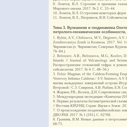
9. Ломтев, В.Л. Строение и признаки газо
Мирового океана. 2017. № 2. С. 33–44.
10. Ломтев, В.Л. О строении некоторых форм 
11. Ломтев, В.Л., Патрикеев, В.Н. Сейсмичес
Тема 3. Вулканизм и геодинамика Охот
петролого-геохимические особенности,
1. Rybin, A.V., Chibisova, M.V., Degterev, A.V
Zondirovaniya Zemli iz Kosmosa. 2017. Vol. 1
Чиринкотан (о. Чиринкотан, Северные Курильс
76–84.)
2. Belousov, A.B., Belousova, M.G., Kozlov, D.
Islands // Journal of Volcanology and Seis
Распространение отложений тефры и реконст
сейсмология. 2017. № 4. С. 48–56.)
3. Felsic Magmas of the Caldera-Forming Erupt
Vetrovoy Isthmus Calderas / S.V. Smirnov, A.V.
магмы кальдерных извержений острова Итур
Ветровой / С.З. Смирнов, А.В. Рыбин, Е.Н. Соко
4. Жарков, Р.В., Козлов, Д.Н. Современные св
5. Международная экспедиция «Камчатка-2016»
6. Первые результаты батиметрической съемки 
// Вестник КРАУНЦ. Серия: Науки о Земле. 201
7. О происхождении позднекайнозойских изве
ДВО РАН. 2017. № 1 (191). С. 62?68.
8. Гранник, В.М. Новые данные о петрохимич
68-75.