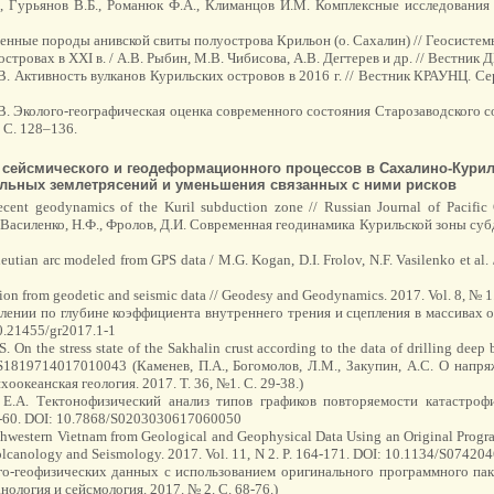
П., Гурьянов В.Б., Романюк Ф.А., Климанцов И.М. Комплексные исследования
нные породы анивской свиты полуострова Крильон (о. Сахалин) // Геосистемы 
стровах в XXI в. / А.В. Рыбин, М.В. Чибисова, А.В. Дегтерев и др. // Вестник Д
.В. Активность вулканов Курильских островов в 2016 г. // Вестник КРАУНЦ. Сер
.В. Эколого-географическая оценка современного состояния Старозаводского с
 С. 128–136.
 сейсмического и геодеформационного процессов в Сахалино-Курил
ильных землетрясений и уменьшения связанных с ними рисков
Recent geodynamics of the Kuril subduction zone // Russian Journal of Pacific
асиленко, Н.Ф., Фролов, Д.И. Современная геодинамика Курильской зоны субду
Aleutian arc modeled from GPS data / M.G. Kogan, D.I. Frolov, N.F. Vasilenko et al. 
xation from geodetic and seismic data // Geodesy and Geodynamics. 2017. Vol. 8, № 
делении по глубине коэффициента внутреннего трения и сцепления в массивах 
10.21455/gr2017.1-1
n the stress state of the Sakhalin crust according to the data of drilling deep 
34/S1819714017010043 (Каменев, П.А., Богомолов, Л.М., Закупин, А.С. О на
океанская геология. 2017. Т. 36, №1. С. 29-38.)
, Е.А. Тектонофизический анализ типов графиков повторяемости катастроф
47-60. DOI: 10.7868/S0203030617060050
thwestern Vietnam from Geological and Geophysical Data Using an Original Progr
f Volcanology and Seismology. 2017. Vol. 11, N 2. P. 164-171. DOI: 10.1134/S0
о-геофизических данных с использованием оригинального программного пакет
анология и сейсмология. 2017. № 2. С. 68-76.)