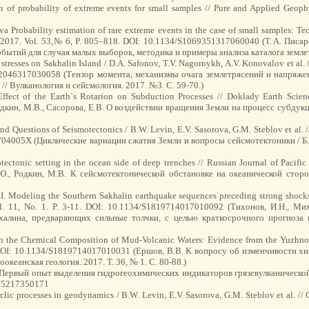
on of probability of extreme events for small samples // Pure and Applied Geop
va Probability estimation of rare extreme events in the case of small samples: T
rth. 2017. Vol. 53,№ 6, P. 805–818. DOI: 10.1134/S1069351317060040 (T. A. Писа
ытий для случая малых выборок, методика и примеры анализа каталога землетря
tresses on Sakhalin Island / D.A. Safonov, T.V. Nagornykh, A.V. Konovalov et al.
0742046317030058 (Тензор момента, механизмы очага землетрясений и напряже
// Вулканология и сейсмология. 2017. №3. С. 59-70.)
ffect of the Earth`s Rotarion on Subduction Processes // Doklady Earth Scie
кин, М.В., Сасорова, Е.В. О воздействии вращения Земли на процесс субдукц
and Questions of Seismotectonics / B.W. Levin, E.V. Sasorova, G.M. Steblov et al. //
704005X (Циклические вариации сжатия Земли и вопросы сейсмотектоники / Б.В.
ctonic setting in the ocean side of deep trenches // Russian Journal of Pacific
., Родкин, М.В. К сейсмотектонической обстановке на океанической сторо
I. Modeling the Southern Sakhalin earthquake sequences preceding strong shocks fo
Vol. 11, No. 1. P. 3-11. DOI: 10.1134/S1819714017010092 (Тихонов, И.Н., 
халина, предваряющих сильные толчки, с целью краткосрочного прогноза 
y in the Chemical Composition of Mud-Volcanic Waters: Evidence from the Yuzhno
80 DOI: 10.1134/S1819714017010031 (Ершов, В.В. К вопросу об изменчивости 
кеанская геология. 2017. Т. 36, № 1. С. 80-88.)
В. Первый опыт выделения гидрогеохимических индикаторов грязевулканическо
565217350171
 cyclic processes in geodynamics / B.W. Levin, E.V. Sasorova, G.M. Steblov et al. /