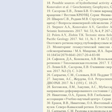
18. Possible sources of hydrothermal activity
Konovalov et al. // Geochemistry, Geophysics,
19. Сасорова Е.В., Левин Б.В. О связи вари
вращения // Вестник КРАУНЦ. Серия: Физико-м
20. Шварев С.В., Родкин М.В. Структурная п
щита) // Вопросы инженерной сейсмологии. 201
21. Stepnov A.A., Konovalov A.V., Gavrilov 
Seismic Instruments. 2017. Vol. 53, № 4, P. 2
22. Polets A.Y., Zlobin T.K. Tectonic stress fi
Pacific Geology. 2017. Vol. 11, № 1. P. 64-
Охотского региона перед глубокофокусным земл
23. Мониторинг геоакустической эмиссии 
сейсмоприёмника / М.А. Мищенко, И.А. Ларио
10.18454/2079-6641-2017-20-4-83-90
24. Сафонов, Д.А., Коновалов, А.В. Исполь
регионов // Тихоокеанская геология. 2017. Т. 
25. Левин Б.В., Сасорова, Е.В. О влиянии ск
зон. 2017. №3 (3). С. 3-20.
26. Сапрыгин, С.М., Соловьев, В.Н. Поддвиг Т
27. Закупин, А.С., Жердева, О.А. Ретроспе
ДВО РАН. 2017. № 1 (191). С. 18-25.
28. Богомолов, Л.М., Закупин, А.С., Мубас
напряженно-деформированного состояния // Д
29. Никитенко, О.А., Ершов, В.В. Глобальны
ассоциации «Учебно-научный центр». Серия: на
30. Ершов, В.В., Никитенко, О.А. Изотопный 
вузов. Северо-Кавказский регион. Естественны
31. Сапрыгин, С.М. Разломы и волноводы в не