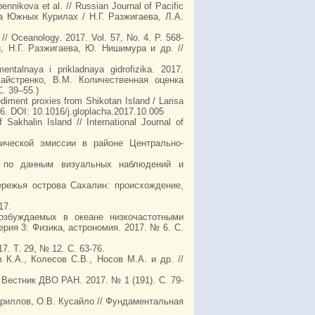
nnikova et al. // Russian Journal of Pacific
на Южных Курилах / Н.Г. Разжигаева, Л.А.
// Oceanology. 2017. Vol. 57, No. 4. P. 568-
, Н.Г. Разжигаева, Ю. Нишимура и др. //
talnaya i prikladnaya gidrofizika. 2017.
(Кайстренко, В.М. Количественная оценка
. 39–55.)
diment proxies from Shikotan Island / Larisa
6. DOI: 10.1016/j.gloplacha.2017.10.005
akhalin Island // International Journal of
тической эмиссии в районе Центрально-
х по данным визуальных наблюдений и
ережья острова Сахалин: происхождение,
17.
озбуждаемых в океане низкочастотными
рия 3: Физика, астрономия. 2017. № 6. С.
 Т. 29, № 12. С. 63-76.
К.А., Колесов С.В., Носов М.А. и др. //
 Вестник ДВО РАН. 2017. № 1 (191). С. 79-
Кириллов, О.В. Кусайло // Фундаментальная