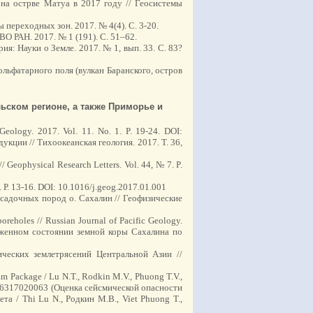
 на острве Матуа в 2017 году // Геосистемы
переходных зон. 2017. № 4(4). C. 3-20.
ВО РАН. 2017. № 1 (191). С. 51–62.
ия: Науки о Земле. 2017. № 1, вып. 33. С. 83?
ольфатарного поля (вулкан Баранского, остров
ьском регионе, а также Приморье и
 Geology. 2017. Vol. 11. No. 1. P. 19-24. DOI:
кции // Тихоокеанская геология. 2017. Т. 36,
// Geophysical Research Letters. Vol. 44, № 7. P.
1. Р. 13-16. DOI: 10.1016/j.geog.2017.01.001
осадочных пород о. Сахалин // Геофизические
boreholes // Russian Journal of Pacific Geology.
пряженном состоянии земной коры Сахалина по
ических землетрясений Центральной Азии //
am Package / Lu N.T., Rodkin M.V., Phuong T.V.,
742046317020063 (Оценка сейсмической опасности
а / Thi Lu N., Родкин М.В., Viet Phuong T.,