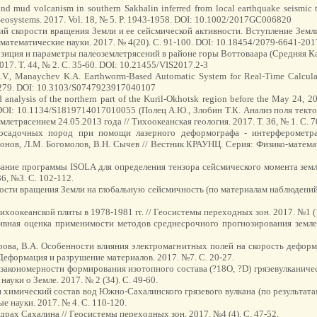
 and mud volcanism in southern Sakhalin inferred from local earthquake seismic 
 Geosystems. 2017. Vol. 18, № 5. P. 1943-1958. DOI: 10.1002/2017GC006820
аций скорости вращения Земли и ее сейсмической активности. Вступление Зем
атематические науки. 2017. № 4(20). C. 91-100. DOI: 10.18454/2079-6641-201
озиция и параметры палеоземлетрясений в районе горы Воттоваара (Средняя К
7. Т. 44, № 2. С. 35-60. DOI: 10.21455/VIS2017.2-3
А.V., Manaychev K.A. Earthworm-Based Automatic System for Real-Time Calculat
67-279. DOI: 10.3103/S0747923917040107
eld analysis of the northern part of the Kuril-Okhotsk region before the May 24, 
72. DOI: 10.1134/S1819714017010055 (Полец А.Ю., Злобин Т.К. Анализ поля те
етрясением 24.05.2013 года // Тихоокеанская геология. 2017. Т. 36, № 1. С. 7
осадочных пород при помощи лазерного деформографа - интерферометра
нов, Л.М. Богомолов, В.Н. Сычев // Вестник КРАУНЦ. Серия: Физико-математи
зование программы ISOLA для определения тензора сейсмического момента зем
36, №3. С. 102-112.
орости вращения Земли на глобальную сейсмичность (по материалам наблюдений
ихоокеанской плиты в 1978-1981 гг. // Геосистемы переходных зон. 2017. №1 (1
ктивная оценка применимости методов среднесрочного прогнозирования земле
сарова, В.А. Особенности влияния электромагнитных полей на скорость дефор
еформация и разрушение материалов. 2017. №7. С. 20-27.
е закономерности формирования изотопного состава (?18О, ?D) грязевулканиче
уки о Земле. 2017. № 2 (34). С. 49-60.
и химический состав вод Южно-Сахалинского грязевого вулкана (по результата
е науки. 2017. № 4. С. 110-120.
драх Сахалина // Геосистемы переходных зон. 2017. №4 (4). С. 47-52.