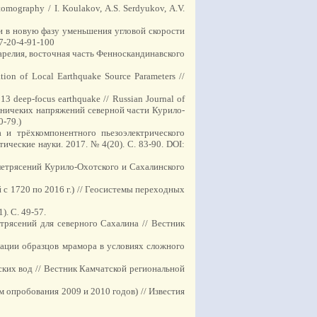
tomography / I. Koulakov, A.S. Serdyukov, A.V.
ли в новую фазу уменьшения угловой скорости
7-20-4-91-100
арелия, восточная часть Фенноскандинавского
ion of Local Earthquake Source Parameters //
2013 deep-focus earthquake // Russian Journal of
ктоничеких напряжений северной части Курило-
0-79.)
 и трёхкомпонентного пьезоэлектрического
ческие науки. 2017. № 4(20). C. 83-90. DOI:
летрясений Курило-Охотского и Сахалинского
 с 1720 по 2016 г.) // Геосистемы переходных
). С. 49-57.
трясений для северного Сахалина // Вестник
мации образцов мрамора в условиях сложного
ских вод // Вестник Камчатской региональной
м опробования 2009 и 2010 годов) // Известия