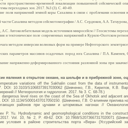
ности пространственно-временной локализации повышенной сейсмической оп
емы переходных зон. 2017. №3 (3). С. 40-49.
вание поля напряжений земной коры Сахалина в связи с проблемами освоения
части Сахалина методом сейсмотомографии / А.С. Сердюков, А.А. Татаурова, 
н, А.С. Автоколебательная модель источников микросейсм // Геосистемы переход
ия и тектоническое поле современных напряжений в Курило-Охотском регионе 
очага методом инверсии волновых форм на примере Нефтегорского землетрясе
ских параметров массивов осадочных пород юга Сахалина / П.А. Каменев, О.
рование напряженно-деформированного состояния разломной зоны при закачке
кие явления в открытом океане, на шельфе и в прибрежной зоне, оц
emperature variations off the Sakhalin coast from the data of instrument
97. DOI: 10.3103/S1068373917030062 (Шевченко, Г.В., Кирилов, К.В. 
рений // Метеорология и гидрология. 2017. № 3. С. 68-78.)
 dangerous level rises on the coast of the Sea of Okhotsk and adjacent ar
-631. DOI: 10.1134/S0001437017050150. (Шевченко, Г.В. О влиянии прилив
егающих районов при цунами и штормовых нагонах // Океанология
v P. Yu. Hydrodynamic and geomorphological conditions in the constructi
a. 2017. Vol. 10, № 2, P. 49-62. DOI: 10.7868/S2073667317020071 (Шевч
ие условия в районе строительства порта «Вера» (Уссурийский з