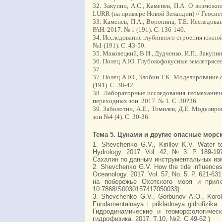
32. Закупин, А.С., Каменев, П.А. О возмож
LURR (на примере Новой Зеландии) // Геосист
33. Каменев, П.А., Воронина, Т.Е. Исследо
РАН. 2017. № 1 (191). С. 136-140.
34. Исследование глубинного строения южной 
№1 (191). С. 43-50.
35. Маковецкий, В.И., Дудченко, И.П., Закупи
36. Полец А.Ю. Глубокофокусные землетрясен
37.
37. Полец А.Ю., Злобин Т.К. Моделирование 
(191). С. 38-42.
38. Лабораторные исследования геомеханиче
переходных зон. 2017. № 1. С. 30?36.
39. Заболотин, А.Е., Томилев, Д.Е. Модели
зон №4 (4). С. 30-36.
Тема 5. Цунами и другие опасные морс
1. Shevchenko G.V., Kirillov K.V. Water t
Hydrology. 2017. Vol. 42, № 3. P. 189-1
Сахалин по данным инструментальных изме
2. Shevchenko G.V. How the tide influences
Oceanology. 2017. Vol. 57, No. 5. P. 621
на побережье Охотского моря и прил
10.7868/S0030157417050033)
3. Shevchenko G.V., Gorbunov A.O., Korole
Fundamentalnaya i prikladnaya gidrofizik
Гидродинамические и геоморфологическ
гидрофизика. 2017. Т.10, №2. С.49-62.)