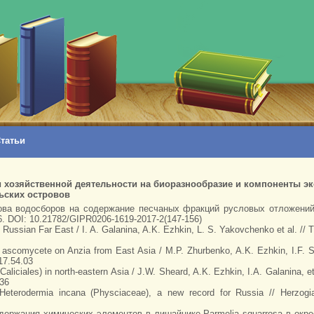
татьи
 хозяйственной деятельности на биоразнообразие и компоненты эк
ьских островов
рова водосборов на содержание песчаных фракций русловых отложений
. DOI: 10.21782/GIPR0206-1619-2017-2(147-156)
the Russian Far East / I. A. Galanina, A.K. Ezhkin, L. S. Yakovchenko et al. //
 ascomycete on Anzia from East Asia / M.P. Zhurbenko, A.K. Ezhkin, I.F. Ski
17.54.03
liciales) in north-eastern Asia / J.W. Sheard, A.K. Ezhkin, I.A. Galanina, et
36
Heterodermia incana (Physciaceae), a new record for Russia // Herzog
одержания химических элементов в лишайнике Parmelia squarrosa в окре