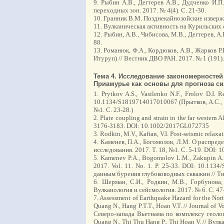
9. Рыбин А.В., Дегтерев А.В., Дудченко И.
переходных зон. 2017. № 4(4). C. 21-30.
10. Гранник В.М. Позднекайнозойские изверже
11. Вулканическая активность на Курильских о
12. Рыбин, А.В., Чибисова, М.В., Дегтерев, А
88.
13. Романюк, Ф.А., Кордюков, А.В., Жарков Р
Итуруп) // Вестник ДВО РАН. 2017. № 1 (191).
Тема 4. Исследование закономерностей
Приамурье как основы для прогноза с
1. Prytkov A.S., Vasilenko N.F., Frolov D.I. 
10.1134/S1819714017010067 (Прытков, А.С., В
№1. С. 23-28.)
2. Plate coupling and strain in the far western 
3176-3183. DOI: 10.1002/2017GL072735
3. Rodkin, M.V., Kaftan, V.I. Post-seismic rela
4. Каменев, П.А., Богомолов, Л.М. О распре
исследования. 2017. Т. 18, №1. С. 5-19. DOI: 
5. Kamenev P.A., Bogomolov L.M., Zakupin A.S. O
2017. Vol. 11. No. 1. P. 25-33. DOI: 10.11
данным бурения глубоководных скважин // Тихо
6. Шерман, С.И., Родкин, М.В., Горбунова
Вулканология и сейсмология. 2017. № 6. С. 
7. Assessment of Earthquake Hazard for the Nor
Quang N., Hang P.T.T., Hoan V.T. // Journal o
Северо-запада Вьетнама по комплексу геолог
Quang N., Thi Thu Hang P., Thi Hoan V. // Вулк