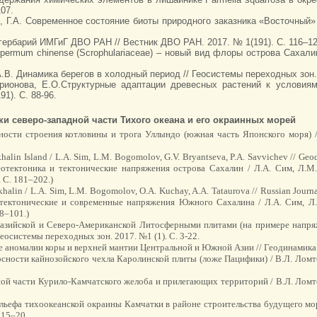
07.
ов, Г.А. Современное состояние биоты природного заказника «Восточный
 гербарий ИМГиГ ДВО РАН // Вестник ДВО РАН. 2017. № 1(191). С. 116–12
ospermum chinense (Scrophulariaceae) – новый вид флоры острова Сахали
А.В. Динамика берегов в холодный период // Геосистемы переходных зон. 
церионова, Е.О.Структурные адаптации древесных растений к услови
1). С. 88-96.
ки северо-западной части Тихого океана и его окраинных морей
ности строения котловины и трога Уллындо (южная часть Японского моря) /
akhalin Island / L.A. Sim, L.M. Bogomolov, G.V. Bryantseva, P.A. Savvichev // Ge
еотектоника и тектонические напряжения острова Сахалин / Л.А. Сим, Л.М. 
 С. 181–202.)
halin / L.A. Sim, L.M. Bogomolov, O.A. Kuchay, A.A. Tataurova // Russian Journal
тектонические и современные напряжения Южного Сахалина / Л.А. Сим, Л.М.
88–101.)
азийской и Северо-Американской Литосферными плитами (на примере напряжё
Геосистемы переходных зон. 2017. №1 (1). С. 3-22.
е аномалии коры и верхней мантии Центральной и Южной Азии // Геодинамика и
носности кайнозойского чехла Каролинской плиты (ложе Пацифики) / В.Л. Лом
рной части Курило-Камчатского желоба и прилегающих территорий / В.Л. Ломт
ельефа тихоокеанской окраины Камчатки в районе строительства будущего мо
 15–20.