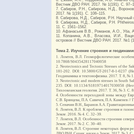
Вестник ДВО РАН. 2017. № 1(191). С. 97–1
7. Сабиров, Р.Н., Сабирова, Н.Д., Ворон
2017. № 1(191). С. 108–115.
8. Сабирова, Н.Д., Сабиров, Р.Н. Научный
9. Сабирова, Н.Д., Сабиров, Р.Н. Phtheir
11. С. 1561–1562.
10. Афанасьев В.В., Романов, А.О., Уба, 
11. Копанина, А.В., Власова, И.И., Ва
островов // Вестник ДВО РАН. 2017. №1 (19
Тема 2. Изучение строения и геодинами
1. Ломтев, В.Л. Геоморфологические особен
10.7868/S0435428117040058
2. Neotectonics and Tectonic Stresses of the S
181-202. DOI: 10.5800/GT-2017-8-1-0237 (Н
Геодинамика и тектонофизика. 2017. Т. 8, № 1.
3. Neotectonic and modern stresses in South Sak
235. DOI: 10.1134/S1819714017030058 (Нео
Тихоокеанская геология. 2017. Т. 36, № 3. С. 
4. Особенности переходной зоны между Евр
С.В. Брянцева, П.А. Савичев, П.А. Каменев // 
5. Сеначин В.Н., Баранов А.А. Гравитационны
6. Ломтев, В.Л. К проблеме строения и газо
Земле. 2016. № 4. С. 32–39.
7. Ломтев, В.Л. Особенности строения севе
Земле. 2017. № 2. С. 30–40.
8. Ломтев, В.Л. Строение некоторых форм р
ДВО РАН. Серия: науки о Земле. 2017. № 3. С.