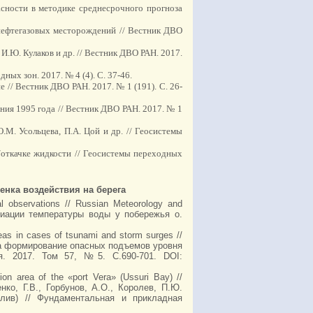
асности в методике среднесрочного прогноза
 нефтегазовых месторождений // Вестник ДВО
И.Ю. Кулаков и др. // Вестник ДВО РАН. 2017.
ных зон. 2017. № 4 (4). С. 37-46.
// Вестник ДВО РАН. 2017. № 1 (191). С. 26-
ния 1995 года // Вестник ДВО РАН. 2017. № 1
М. Усольцева, П.А. Цой и др. // Геосистемы
/откачке жидкости // Геосистемы переходных
енка воздействия на берега
al observations // Russian Meteorology and
Вариации температуры воды у побережья о.
eas in cases of tsunami and storm surges //
а на формирование опасных подъемов уровня
. 2017. Том 57, №5. С.690-701. DOI:
on area of the «port Vera» (Ussuri Bay) //
енко, Г.В., Горбунов, А.О., Королев, П.Ю.
алив) // Фундаментальная и прикладная