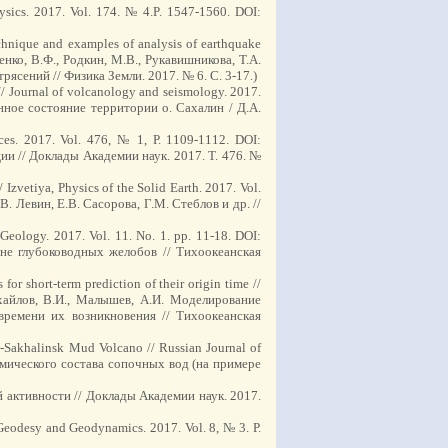
hysics. 2017. Vol. 174. № 4.P. 1547-1560. DOI:
echnique and examples of analysis of earthquake
ренко, В.Ф., Родкин, М.В., Рукавишникова, Т.А.
сений // Физика Земли. 2017. № 6. С. 3-17.)
 // Journal of volcanology and seismology. 2017.
нное состояние территории о. Сахалин / Д.А.
nces. 2017. Vol. 476, № 1, Р. 1109-1112. DOI:
ии // Доклады Академии наук. 2017. Т. 476. №
 Izvetiya, Physics of the Solid Earth. 2017. Vol.
 Левин, Е.В. Сасорова, Г.М. Стеблов и др. //
 Geology. 2017. Vol. 11. No. 1. pp. 11-18. DOI:
не глубоководных желобов // Тихоокеанская
r short-term prediction of their origin time //
Михайлов, В.И., Малышев, А.И. Моделирование
времени их возникновения // Тихоокеанская
-Sakhalinsk Mud Volcano // Russian Journal of
химического состава сопочных вод (на примере
й активности // Доклады Академии наук. 2017.
/ Geodesy and Geodynamics. 2017. Vol. 8, № 3. Р.